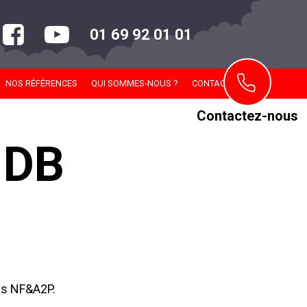
01 69 92 01 01
NOS RÉFÉRENCES
QUI SOMMES-NOUS ?
CONTACT
Contactez-nous
 DB
és NF&A2P.